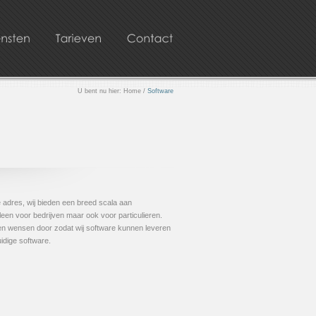
U bent nu hier: Home /
Software
 adres, wij bieden een breed scala aan
lleen voor bedrijven maar ook voor particulieren.
n wensen door zodat wij software kunnen leveren
idige software.