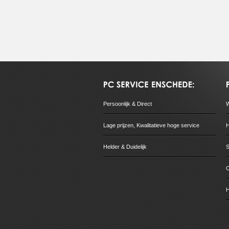
Persoonlijk & Direct
W
Lage prijzen, Kwalitatieve hoge service
H
Helder & Duidelijk
S
H