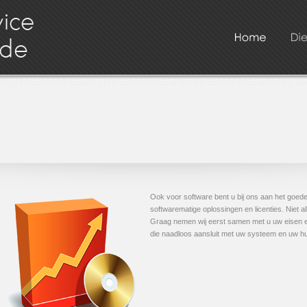
Ook voor software bent u bij ons aan het goede
softwarematige oplossingen en licenties. Niet a
Graag nemen wij eerst samen met u uw eisen e
die naadloos aansluit met uw systeem en uw hu