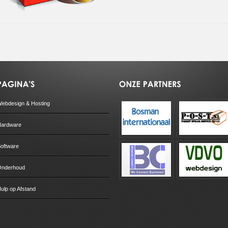
ebdesign & Hosting
ardware
oftware
Onderhoud
ulp op Afstand